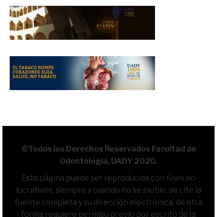
©Todos los Derechos Reservados Facultad de
Odontología, UADY 2020.
Esta página puede ser reproducida con fines no
lucrativos, siempre y cuando no se mutile, se cite la
fuente completa y su dirección electrónica, de otra
forma requiere permiso previo por escrito de la